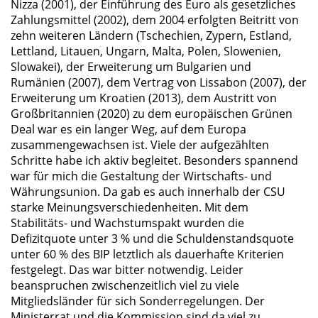
Nizza (2001), der Einführung des Euro als gesetzliches
Zahlungsmittel (2002), dem 2004 erfolgten Beitritt von
zehn weiteren Ländern (Tschechien, Zypern, Estland,
Lettland, Litauen, Ungarn, Malta, Polen, Slowenien,
Slowakei), der Erweiterung um Bulgarien und
Rumänien (2007), dem Vertrag von Lissabon (2007), der
Erweiterung um Kroatien (2013), dem Austritt von
Großbritannien (2020) zu dem europäischen Grünen
Deal war es ein langer Weg, auf dem Europa
zusammengewachsen ist. Viele der aufgezählten
Schritte habe ich aktiv begleitet. Besonders spannend
war für mich die Gestaltung der Wirtschafts- und
Währungsunion. Da gab es auch innerhalb der CSU
starke Meinungsverschiedenheiten. Mit dem
Stabilitäts- und Wachstumspakt wurden die
Defizitquote unter 3 % und die Schuldenstandsquote
unter 60 % des BIP letztlich als dauerhafte Kriterien
festgelegt. Das war bitter notwendig. Leider
beanspruchen zwischenzeitlich viel zu viele
Mitgliedsländer für sich Sonderregelungen. Der
Ministerrat und die Kommission sind da viel zu